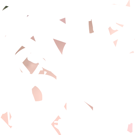
Dick Cavett
19 Kasım 1936
Sandrine Holt
19 Kasım 1972
Tom Virtue
19 Kasım 1957
Açelya Topaloğlu
19 Kasım 1986
Erika Alexander
19 Kasım 1969
Jason Scott Lee
19 Kasım 1966