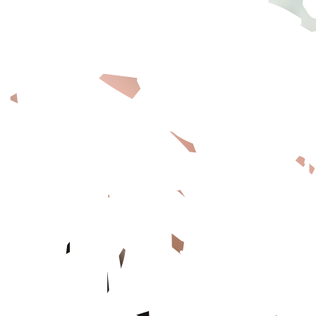
19 Kasım 1885
John Rand
19 Kasım 1871
John Wraight
19 Kasım 1964
Morgan Deare
19 Kasım 1945
1
2
3
4
More pages
6
Burçlarına Göre Oyuncular