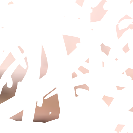
19 Kasım 1977
Charlie Kaufman
19 Kasım 1958
Jodie Foster
19 Kasım 1962
Meg Ryan
19 Kasım 1961
Kathleen Quinlan
19 Kasım 1954
Larry King
19 Kasım 1933