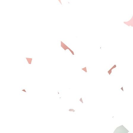
Happy Anderson
19 Kasım 1976
Nigel Bennett
19 Kasım 1949
Aleksandr Gavrilin
19 Kasım 1981
Gary Riley
19 Kasım 1967
Alan Baxter
19 Kasım 1908
Erskine Sanford