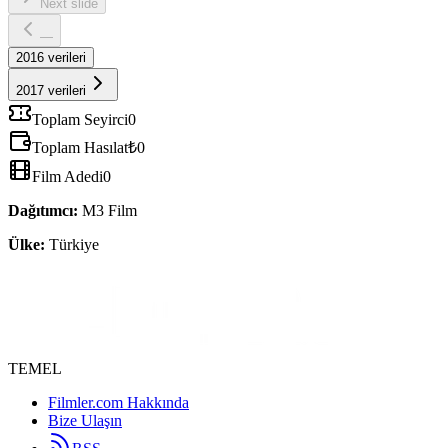
Next slide
—
2016
verileri
2017 verileri
Toplam Seyirci
0
Toplam Hasılat
₺0
Film Adedi
0
Dağıtımcı
:
M3 Film
Ülke:
Türkiye
TEMEL
Filmler.com Hakkında
Bize Ulaşın