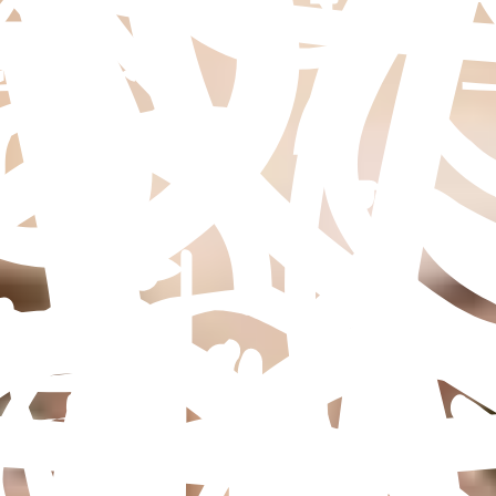
8 Temmuz 1965
Michael Abbott Jr.
8 Temmuz 1978
Wally Pfister
8 Temmuz 1961
Kevin Bacon
8 Temmuz 1958
Marcus Chong
8 Temmuz 1967
Billy Crudup
8 Temmuz 1968