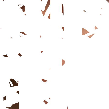
Keith Reddin
7 Temmuz 1956
Nina Hoss
7 Temmuz 1975
Robin Weigert
7 Temmuz 1969
Cree Summer
7 Temmuz 1969
Danny Jacobs
7 Temmuz 1968
Gökay Müftüoğlu
7 Temmuz 1986