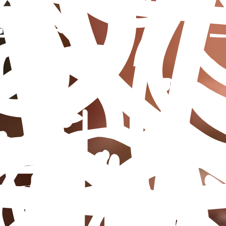
7 Temmuz 1962
Bérénice Bejo
7 Temmuz 1976
Tracy Reiner
7 Temmuz 1964
Hamish Linklater
7 Temmuz 1976
Jim Gaffigan
7 Temmuz 1966
Paula Devicq
7 Temmuz 1965