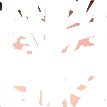
Oyuncular
7 Ağustos doğumlu oyuncular
Filmler
Oyuncular
7 Ağustos doğumlu oyuncular
7 Ağustos doğumlu oyuncular
Charlize Theron
7 Ağustos 1975
Robert Dietl
7 Ağustos 1932
Michael Shannon
7 Ağustos 1974
Tobin Bell