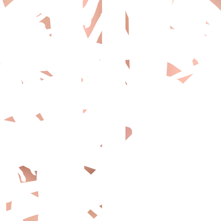
Tom McGrath
7 Ağustos 1964
Julian Wadham
7 Ağustos 1958
Harold Perrineau
7 Ağustos 1963
Edward Hardwicke
7 Ağustos 1932
Hans Matheson
7 Ağustos 1975
John Glover
7 Ağustos 1944