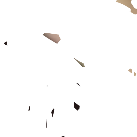
29 Kasım 1950
本間文子
29 Kasım 1911
Bruno Garcia
29 Kasım 1970
Burak Can Aras
29 Kasım 1997
1
2
3
4
More pages
7