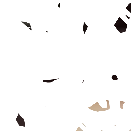
Oyuncular
29 Kasım doğumlu oyuncular
Filmler
Oyuncular
29 Kasım doğumlu oyuncular
29 Kasım doğumlu oyuncular
Tom Sizemore
29 Kasım 1961
Anna Faris
29 Kasım 1976
Joel Coen
29 Kasım 1954
Don Cheadle