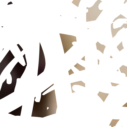
29 Kasım 1964
Cathy Moriarty
29 Kasım 1960
Jeff Fahey
29 Kasım 1952
Ron Prather
29 Kasım 1948
Chadwick Boseman
29 Kasım 1976
Lucas Black
29 Kasım 1982