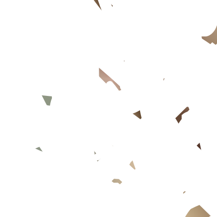
Amanda Walker
29 Kasım 1935
Aylin Tezel
29 Kasım 1983
Dale Van Sickel
29 Kasım 1907
Diego Boneta
29 Kasım 1990
Jackie Hoffman
29 Kasım 1960
Kenan Bal