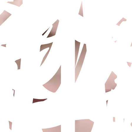
Ben Stein
25 Kasım 1944
Laçin Ceylan
25 Kasım 1965
Takayo Fischer
25 Kasım 1932
Jeff Doucette
25 Kasım 1947
Sanem Öge
25 Kasım 1977
Dilşad Şimşek