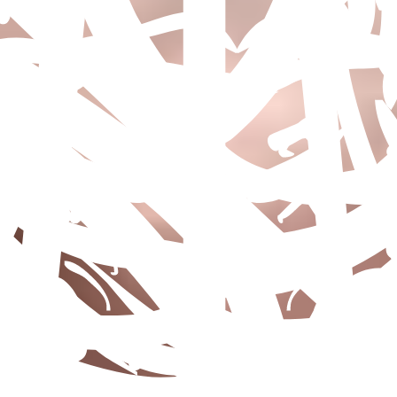
25 Kasım 1980
Don Hood
25 Kasım 1940
Fatma Toptaş
25 Kasım 1982
John Larroquette
25 Kasım 1947
1
2
3
4
More pages
7
Burçlarına Göre Oyuncular