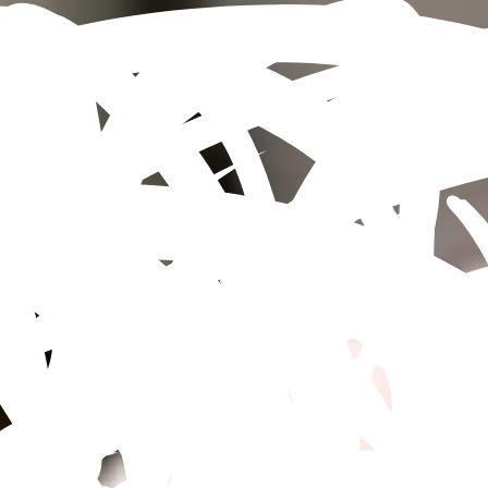
Ara
Ara
Filmler
Sinemalar
Oyuncular
Haberler
Platformlar
Çocuk Filmleri
Filmler