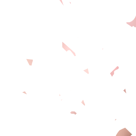
Tijen Par
16 Kasım 1936
Ellen Albertini Dow
16 Kasım 1913
Eylem Tanrıver
16 Kasım 1973
Francesca Scorsese
16 Kasım 1999
Jack Champion
16 Kasım 2004
Mark Benton