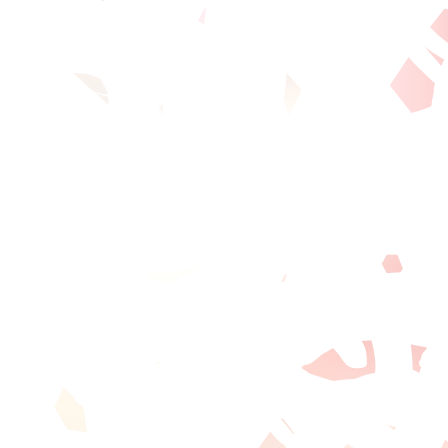
Oyuncular
16 Kasım doğumlu oyuncular
Filmler
Oyuncular
16 Kasım doğumlu oyuncular
16 Kasım doğumlu oyuncular
Maggie Gyllenhaal
16 Kasım 1977
James Parks
16 Kasım 1968
David Leitch
16 Kasım 1975
Missi Pyle