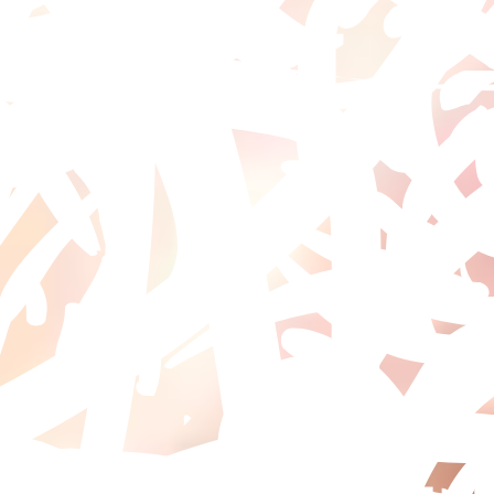
16 Kasım 1972
Valeria Bruni Tedeschi
16 Kasım 1964
Alexa Havins
16 Kasım 1980
Aslı Bekiroğlu
16 Kasım 1995
Miguel Sandoval
16 Kasım 1951
Pete Davidson
16 Kasım 1993