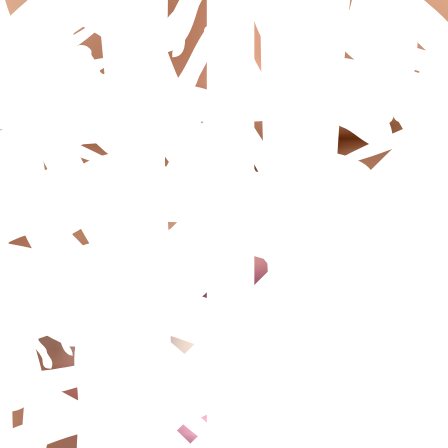
Beverly D'Angelo
15 Kasım 1951
Moussa Maaskri
15 Kasım 1962
Heathcote Williams
15 Kasım 1941
İsmail Düvenci
15 Kasım 1947
Jonny Lee Miller
15 Kasım 1972
Danny Sapani
15 Kasım 1970