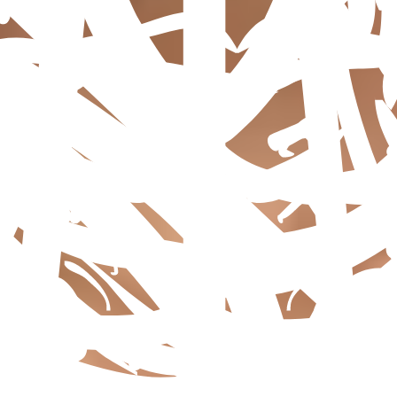
15 Kasım 1960
Matthew Patrick
15 Kasım 1986
Susanne Lothar
15 Kasım 1960
Yaya DaCosta
15 Kasım 1982
1
2
3
4
More pages
7
Burçlarına Göre Oyuncular