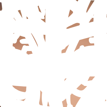
Oyuncular
15 Kasım doğumlu oyuncular
Filmler
Oyuncular
15 Kasım doğumlu oyuncular
15 Kasım doğumlu oyuncular
Bob Gunton
15 Kasım 1945
Ray McKinnon
15 Kasım 1957
Jenny Beavan
15 Kasım 1950
Gloria Foster