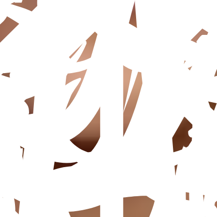
Deniz Türkali
15 Kasım 1944
Michael Sirow
15 Kasım 1981
Virginie Ledoyen
15 Kasım 1976
Winston Duke
15 Kasım 1986
Edward Fletcher
15 Kasım 1970
Josette Simon