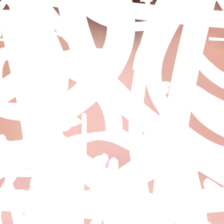
14 Kasım 1904
Ольга Куриленко
14 Kasım 1979
Josh Duhamel
14 Kasım 1972
Patrick Warburton
14 Kasım 1964
D. B. Sweeney
14 Kasım 1961
Brian Gleeson
14 Kasım 1987