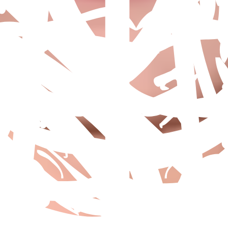
14 Kasım 1997
Laura San Giacomo
14 Kasım 1962
Marco Leonardi
14 Kasım 1971
Russell Tovey
14 Kasım 1981
1
2
3
4
More pages
7
Burçlarına Göre Oyuncular