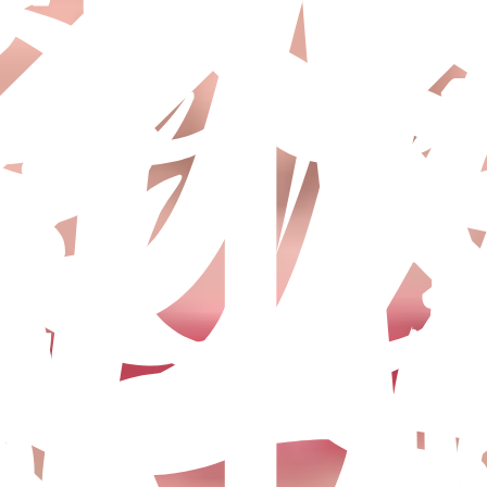
Cory Michael Smith
14 Kasım 1986
Harland Williams
14 Kasım 1962
Mason Gooding
14 Kasım 1996
Rick Scarry
14 Kasım 1942
Antoine Duléry
14 Kasım 1959
Ivanna Sakhno