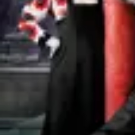
1
Cinsiyet
Bilinmiyor
Ellie Spicer Filmleri
6.1
Karanlık Gölgeler
.
Previous slide
Next slide
Ellie Spicer Filmleri
Toplam
1
iş
Oyunculuk
1