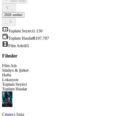
Next slide
—
2026
verileri
—
Toplam Seyirci
1.130
Toplam Hasılat
₺197.787
Film Adedi
3
Filmler
Film Adı
Stüdyo & Şirket
Hafta
Lokasyon
Toplam Seyirci
Toplam Hasılat
Cinnet-i Sırra