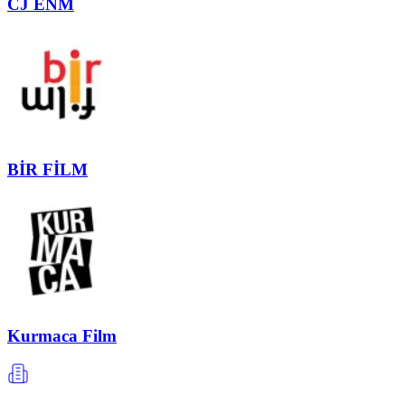
CJ ENM
BİR FİLM
Kurmaca Film