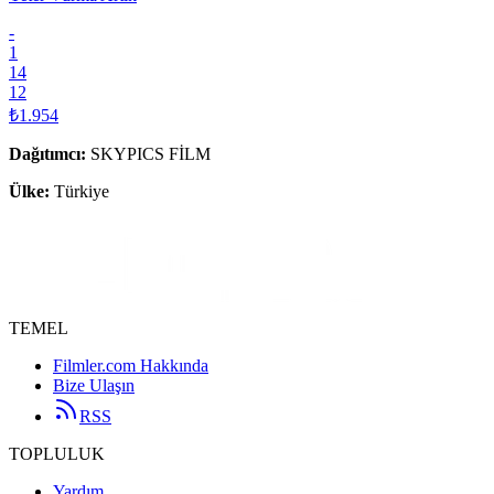
-
1
14
12
₺1.954
Dağıtımcı
:
SKYPICS FİLM
Ülke:
Türkiye
TEMEL
Filmler.com Hakkında
Bize Ulaşın
RSS
TOPLULUK
Yardım