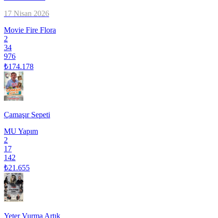
17 Nisan 2026
Movie Fire Flora
2
34
976
₺174.178
Çamaşır Sepeti
MU Yapım
2
17
142
₺21.655
Yeter Vurma Artık