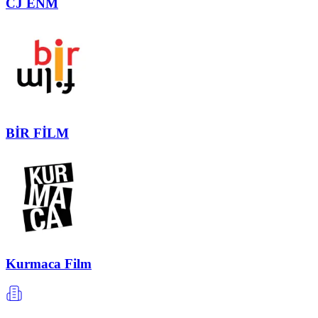
CJ ENM
BİR FİLM
Kurmaca Film