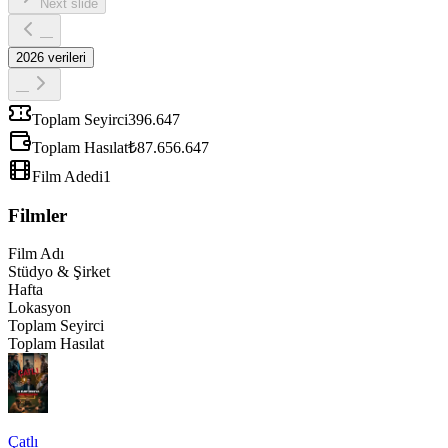
Next slide
—
2026
verileri
—
Toplam Seyirci
396.647
Toplam Hasılat
₺87.656.647
Film Adedi
1
Filmler
Film Adı
Stüdyo & Şirket
Hafta
Lokasyon
Toplam Seyirci
Toplam Hasılat
Çatlı