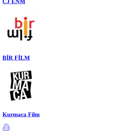
CJ ENM
BİR FİLM
Kurmaca Film