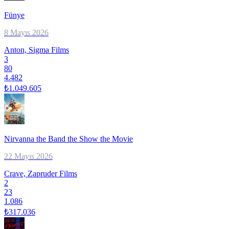
Fünye
8 Mayıs 2026
Anton, Sigma Films
3
80
4.482
₺1.049.605
Nirvanna the Band the Show the Movie
22 Mayıs 2026
Crave, Zapruder Films
2
23
1.086
₺317.036