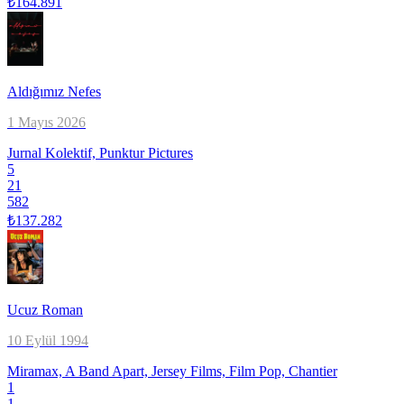
₺164.891
Aldığımız Nefes
1 Mayıs 2026
Jurnal Kolektif, Punktur Pictures
5
21
582
₺137.282
Ucuz Roman
10 Eylül 1994
Miramax, A Band Apart, Jersey Films, Film Pop, Chantier
1
1