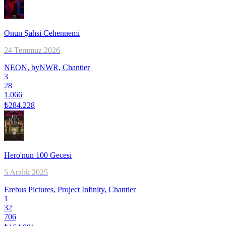
Onun Şahsi Cehennemi
24 Temmuz 2026
NEON, byNWR, Chantier
3
28
1.066
₺284.228
Hero'nun 100 Gecesi
5 Aralık 2025
Erebus Pictures, Project Infinity, Chantier
1
32
706