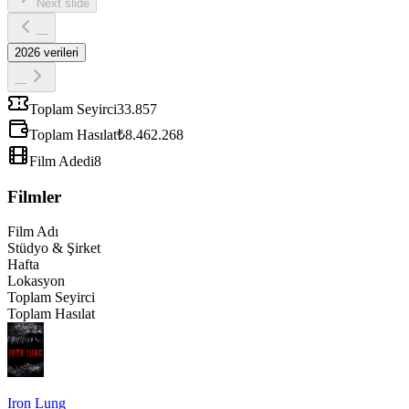
Next slide
—
2026
verileri
—
Toplam Seyirci
33.857
Toplam Hasılat
₺8.462.268
Film Adedi
8
Filmler
Film Adı
Stüdyo & Şirket
Hafta
Lokasyon
Toplam Seyirci
Toplam Hasılat
Iron Lung