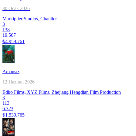
30 Ocak 2026
Markiplier Studios, Chantier
3
138
19.567
₺4.959.761
Amansız
12 Haziran 2026
Edko Films, XYZ Films, Zhejiang Hengdian Film Production
3
113
6.323
₺1.539.765