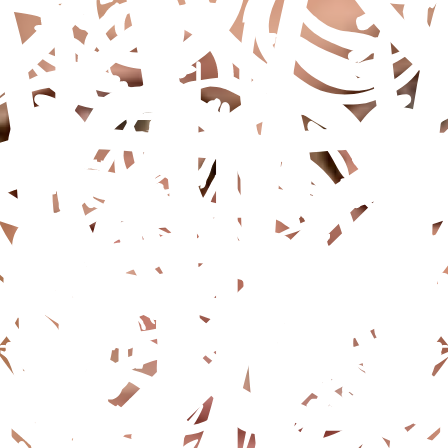
Oyuncular
Totnes, Devon, England, UK doğumlu oyuncular
Filmler
Oyuncular
Totnes, Devon, England, UK doğumlu oyuncular
Totnes, Devon, England, UK doğumlu oyuncular
Ian Bryce
30 Kasım 1956
Burçlarına Göre Oyuncular
Koç
Boğa
İkizler
Yengeç