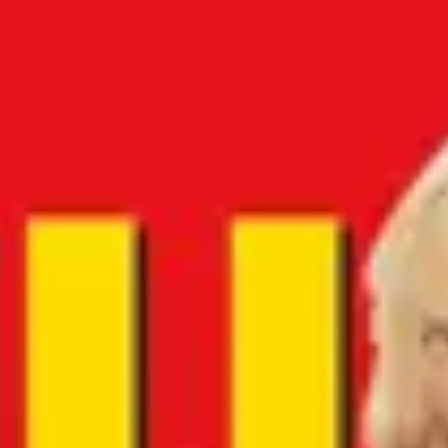
Ara
Ara
Filmler
Sinemalar
Oyuncular
Haberler
Platformlar
Çocuk Filmleri
Filmler