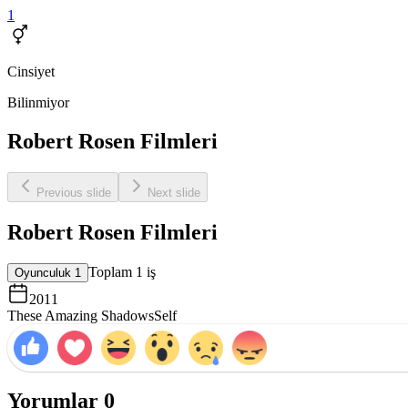
1
Cinsiyet
Bilinmiyor
Robert Rosen Filmleri
Previous slide
Next slide
Robert Rosen Filmleri
Toplam
1
iş
Oyunculuk
1
2011
These Amazing Shadows
Self
Yorumlar
0