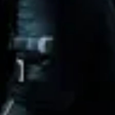
1
Cinsiyet
Erkek
Doğum Tarihi
10 Ağustos 1968
Ölüm Tarihi
15 Eylül 2014
Doğum Yeri
Australia