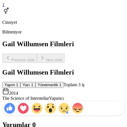
1
Cinsiyet
Bilinmiyor
Gail Willumsen Filmleri
Previous slide
Next slide
Gail Willumsen Filmleri
Toplam
3
iş
Yapım
1
Yazı
1
Yönetmenlik
1
2014
The Science of Interstellar
Yapımcı
Yorumlar
0