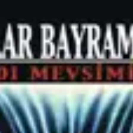
Ara
Ara
Filmler
Sinemalar
Oyuncular
Haberler
Platformlar
Çocuk Filmleri
Filmler