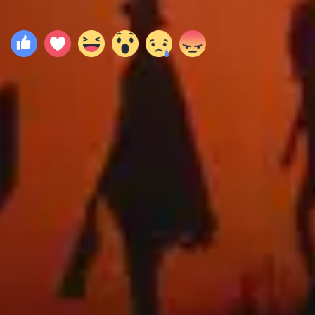
1982
Cadılar Bayramı 3: Cadı Mevsimi
Walter Jones
Yorumlar
0
Yorum yazmak için giriş yapınız.
Yükleniyor...
TEMEL
Filmler.com Hakkında
Bize Ulaşın
RSS
TOPLULUK