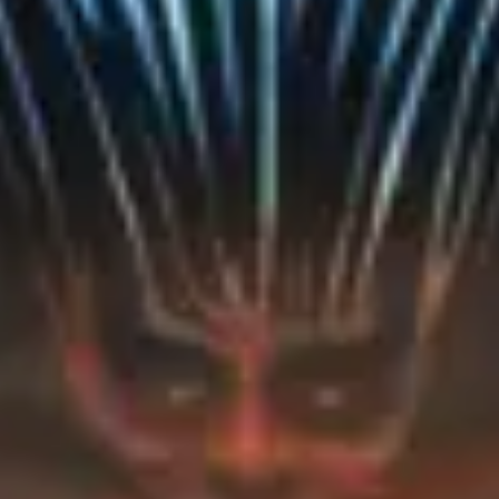
Oyuncular
Essex Smith
Filmler
Oyuncular
Essex Smith
Essex Smith
Bilinen İşi
Oyunculuk
Bilinen Filmleri