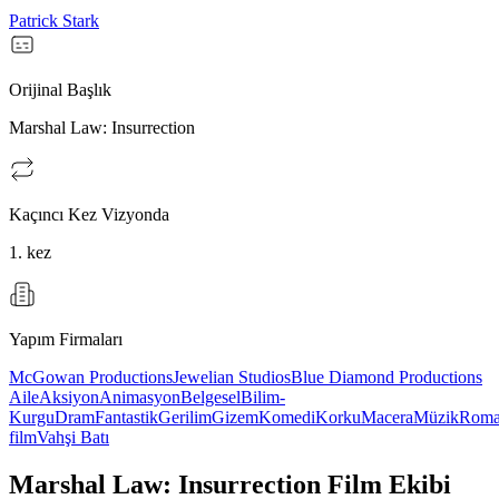
Patrick Stark
Orijinal Başlık
Marshal Law: Insurrection
Kaçıncı Kez Vizyonda
1. kez
Yapım Firmaları
McGowan Productions
Jewelian Studios
Blue Diamond Productions
Aile
Aksiyon
Animasyon
Belgesel
Bilim-
Kurgu
Dram
Fantastik
Gerilim
Gizem
Komedi
Korku
Macera
Müzik
Roma
film
Vahşi Batı
Marshal Law: Insurrection Film Ekibi