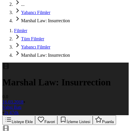
...
Yabancı Filmler
Marshal Law: Insurrection
Filmler
Tüm Filmler
Yabancı Filmler
Marshal Law: Insurrection
Marshal Law: Insurrection
0.0
16.03.2018
•
Vahşi Batı
•
2s 47dk
Listeye Ekle
Favori
İzleme Listesi
Puanla